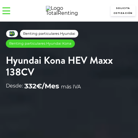
SOLICITA
COTIZACIÓN
Renting particulares Hyundai
Renting particulares Hyundai Kona
Hyundai Kona HEV Maxx
138CV
332€/Mes
Desde:
más IVA