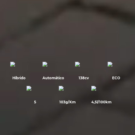
Híbrido
Automático
138cv
ECO
5
103g/Km
4,5l/100km