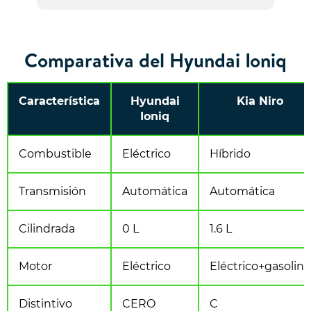
Comparativa del Hyundai Ioniq
Característica
Hyundai
Kia Niro
Ioniq
Combustible
Eléctrico
Híbrido
Transmisión
Automática
Automática
Cilindrada
0 L
1.6 L
Motor
Eléctrico
Eléctrico+gasolina
Distintivo
CERO
C