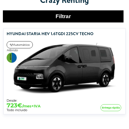
Filtrar
HYUNDAI STARIA HEV 1.6TGDI 225CV TECNO
Automático
Híbrido
Desde:
723
€
/mes+IVA
Entrega rápida
Todo incluido