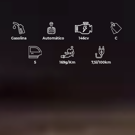
Gasolina
Automático
146cv
C
5
169g/Km
7,5l/100km