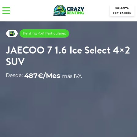
SOLICITA
COTIZACIÓN
Renting 4X4 Particulares
JAECOO 7 1.6 Ice Select 4×2
SUV
487€/Mes
Desde:
más IVA