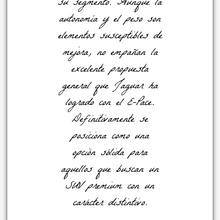
su segmento. Aunque la
autonomía y el peso son
elementos susceptibles de
mejora, no empañan la
excelente propuesta
general que Jaguar ha
logrado con el E-Pace.
Definitivamente se
posiciona como una
opción sólida para
aquellos que buscan un
SUV premium con un
carácter distintivo.