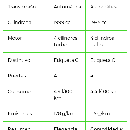
Transmisión
Automática
Automática
Cilindrada
1999 cc
1995 cc
Motor
4 cilindros
4 cilindros
turbo
turbo
Distintivo
Etiqueta C
Etiqueta C
Puertas
4
4
Consumo
4.9 l/100
4.4 l/100 km
km
Emisiones
128 g/km
115 g/km
Resumen
Elegancia
Comodidad y