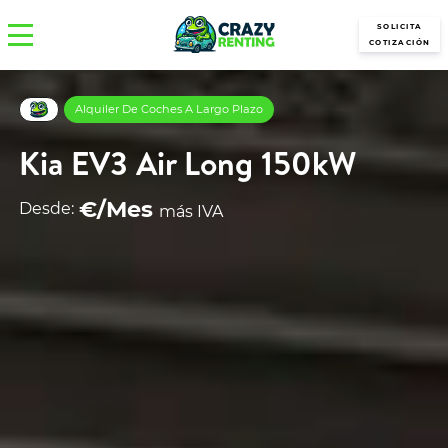
SOLICITA
COTIZACIÓN
Alquiler De Coches A Largo Plazo
Kia EV3 Air Long 150kW
€/Mes
Desde:
más IVA