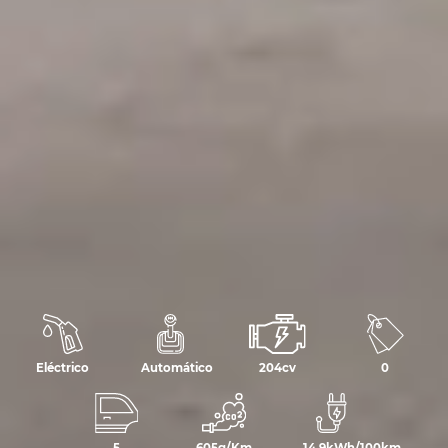
Eléctrico
Automático
204cv
0
5
605g/Km
14,9kWh/100km