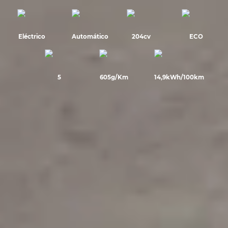
Eléctrico
Automático
204cv
ECO
5
605g/Km
14,9kWh/100km