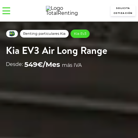
SOLICITA
COTIZACIÓN
Renting particulares Kia
Kia Ev3
Kia EV3 Air Long Range
549€/Mes
Desde:
más IVA