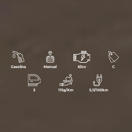
Gasolina
Manual
63cv
C
5
115g/Km
5,1l/100km