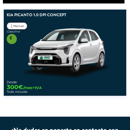
KIA PICANTO 1.0 DPI CONCEPT
Manual
Gasolina
Desde:
300
€
/mes+IVA
Todo incluido
¡No dudes en ponerte en contacto con