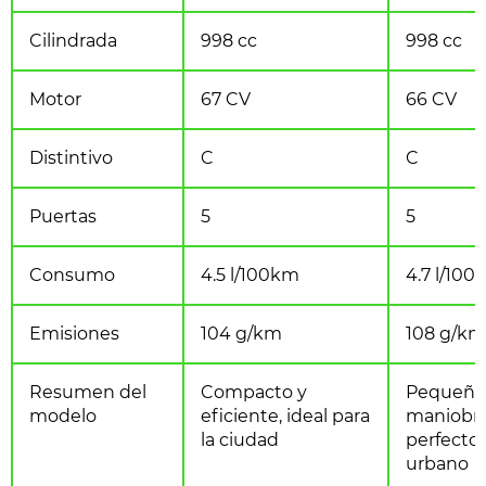
Cilindrada
998 cc
998 cc
Motor
67 CV
66 CV
Distintivo
C
C
Puertas
5
5
Consumo
4.5 l/100km
4.7 l/10
Emisiones
104 g/km
108 g/km
Resumen del
Compacto y
Pequeño
modelo
eficiente, ideal para
maniobra
la ciudad
perfecto
urbano