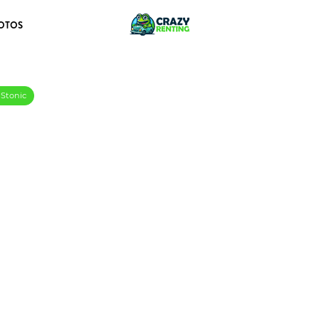
OTOS
 Stonic
i Drive MHEV