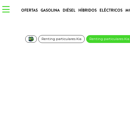
OFERTAS
GASOLINA
DIÉSEL
HÍBRIDOS
ELÉCTRICOS
M
Renting particulares Kia
Renting particulares Kia
KIA Stonic 1.0 T-GD
253€/Mes
Desde:
más IVA