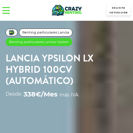
SOLICITA
COTIZACIÓN
Renting particulares Lancia
Renting particulares Lancia Ypsilon
LANCIA YPSILON LX
HYBRID 100CV
(AUTOMÁTICO)
338€/Mes
Desde:
más IVA