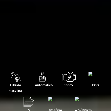
Híbrido
Automático
100cv
ECO
gasolina
5
101g/Km
4,5l/100km