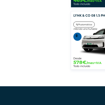
469
€
/mes+IVA
Todo incluido
LYNK & CO 08 1.5 
Automático
Híbrido enchufable
Desde:
578
€
/mes+IVA
Todo incluido