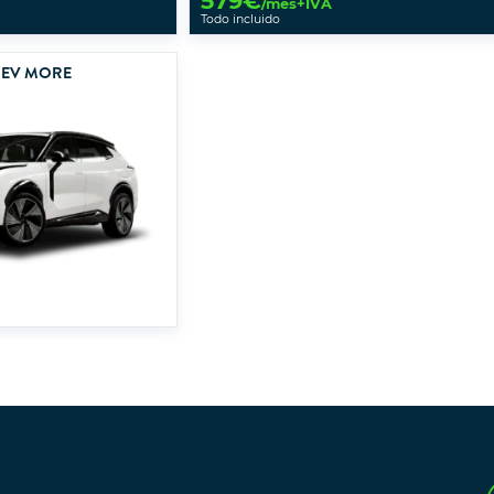
579
€
/mes+IVA
Todo incluido
PHEV MORE