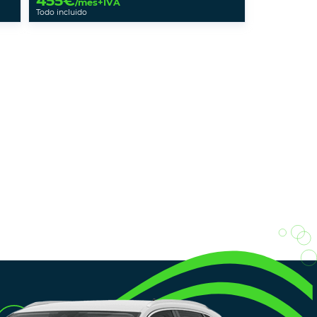
455
€
/mes+IVA
Todo incluido