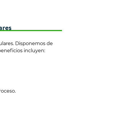
ares
culares. Disponemos de
eneficios incluyen:
roceso.