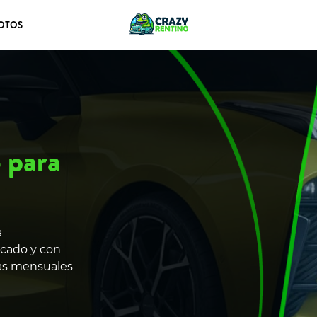
OTOS
 para
a
rcado y con
tas mensuales