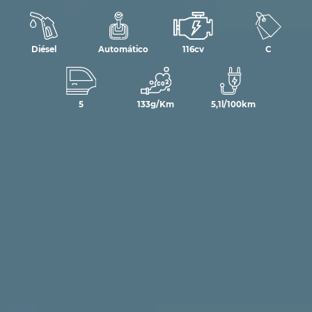
Diésel
Automático
116cv
C
5
133g/Km
5,1l/100km