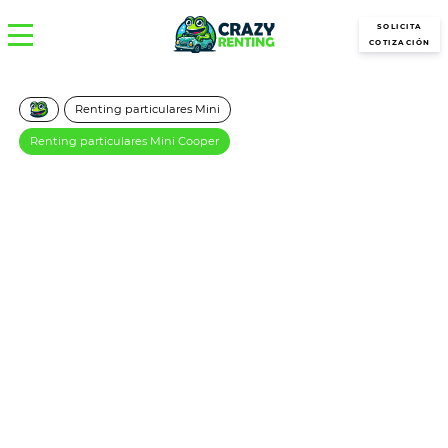
SOLICITA
COTIZACIÓN
Renting particulares Mini
Renting particulares Mini Cooper
MINI Cooper Classic C 5
Puertas 156CV
351€/Mes
Desde:
más IVA