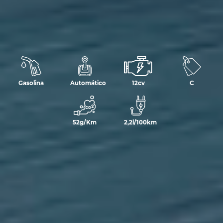
Gasolina
Automático
12cv
C
52g/Km
2,2l/100km