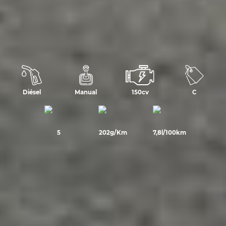
Diésel
Manual
150cv
C
5
202g/Km
7,8l/100km