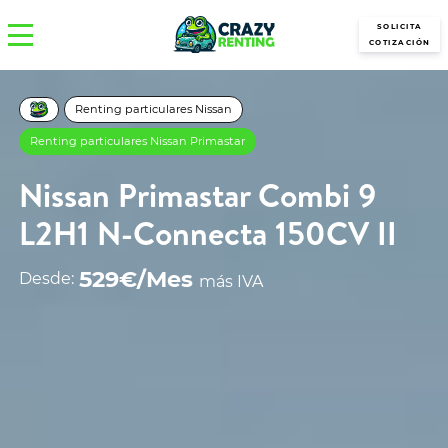
SOLICITA
COTIZACIÓN
Renting particulares Nissan
Renting particulares Nissan Primastar
Nissan Primastar Combi 9
L2H1 N-Connecta 150CV II
529€/Mes
Desde:
más IVA