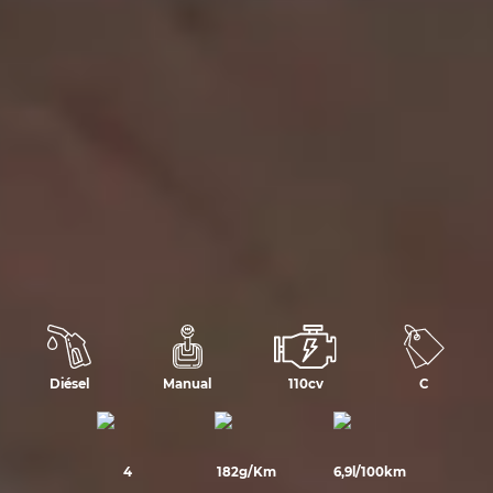
Diésel
Manual
110cv
C
4
182g/Km
6,9l/100km