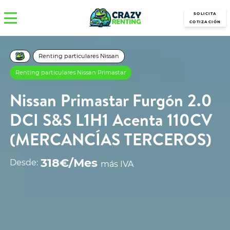
SOLICITA
COTIZACIÓN
Renting particulares Nissan
Renting particulares Nissan Primastar
Nissan Primastar Furgón 2.0
DCI S&S L1H1 Acenta 110CV
(MERCANCÍAS TERCEROS)
318€/Mes
Desde:
más IVA