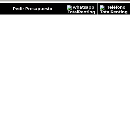
GALERÍA
Pedir Presupuesto
NISSAN PRIMASTAR FURGÓN 2.0 DCI S&S L1H1
ACENTA 110CV (MERCANCÍAS TERCEROS)
318
€
Sin IVA
Desde:
/Mes+IVA
Con IVA