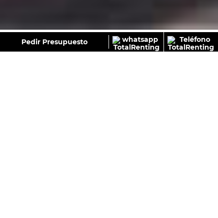
GALERÍA
Pedir Presupuesto
NISSAN QASHQAI DIG-T MHEV 4×2 ACENTA
389
€
Sin IVA
Desde:
/Mes+IVA
Con IVA