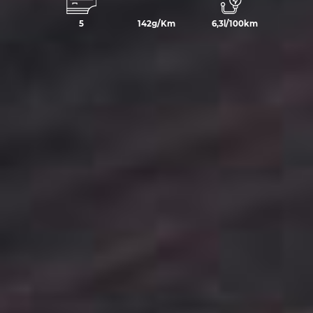
5
142g/Km
6,3l/100km