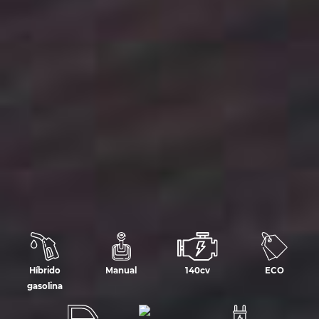
Híbrido
Manual
140cv
ECO
gasolina