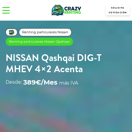
SOLICITA
COTIZACIÓN
Renting particulares Nissan
Renting particulares Nissan Qashqai
NISSAN Qashqai DIG-T
MHEV 4×2 Acenta
389€/Mes
Desde:
más IVA