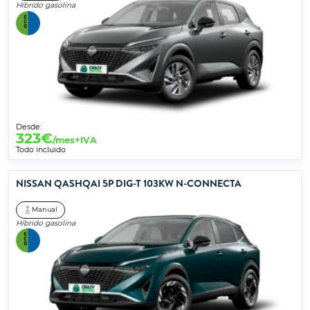
Híbrido gasolina
Desde:
323
€
/mes+IVA
Todo incluido
NISSAN QASHQAI 5P DIG-T 103KW N-CONNECTA
Manual
Híbrido gasolina