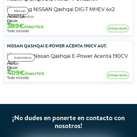
Manual
Híbrido gasolina
Desde:
389
€
/mes+IVA
Entrega rápida
Todo incluido
NISSAN QASHQAI E-POWER ACENTA 190CV AUT.
Automático
Híbrido
Desde:
409
€
/mes+IVA
Entrega rápida
Todo incluido
¡No dudes en ponerte en contacto con
nosotros!