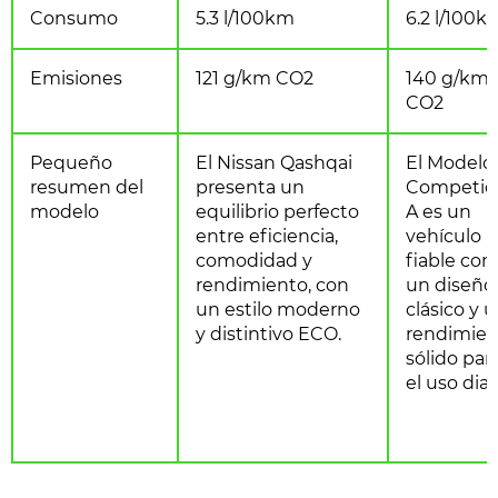
Consumo
5.3 l/100km
6.2 l/100k
Emisiones
121 g/km CO2
140 g/km
CO2
Pequeño
El Nissan Qashqai
El Modelo
resumen del
presenta un
Competid
modelo
equilibrio perfecto
A es un
entre eficiencia,
vehículo
comodidad y
fiable con
rendimiento, con
un diseño
un estilo moderno
clásico y 
y distintivo ECO.
rendimien
sólido par
el uso diar