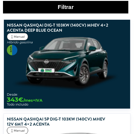
Filtrar
NISSAN QASHQAI DIG-T 103KW (140CV) MHEV 4×2
ACENTA DEEP BLUE OCEAN
Manual
Híbrido gasolina
Desde:
343
€
/mes+IVA
Todo incluido
NISSAN QASHQAI 5P DIG-T 103KW (140CV) MHEV
12V 6MT 4×2 ACENTA
Manual