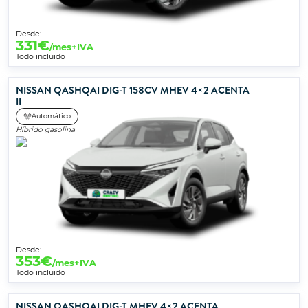
Desde:
331
€
/mes+IVA
Todo incluido
NISSAN QASHQAI DIG-T 158CV MHEV 4×2 ACENTA
II
Automático
Híbrido gasolina
Desde:
353
€
/mes+IVA
Todo incluido
NISSAN QASHQAI DIG-T MHEV 4×2 ACENTA