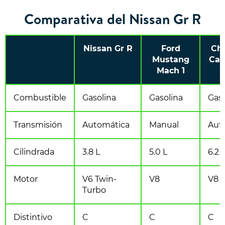
Comparativa del Nissan Gr R
Nissan Gr R
Ford
Che
Mustang
Cam
Mach 1
Combustible
Gasolina
Gasolina
Gaso
Transmisión
Automática
Manual
Aut
Cilindrada
3.8 L
5.0 L
6.2 
Motor
V6 Twin-
V8
V8
Turbo
Distintivo
C
C
C