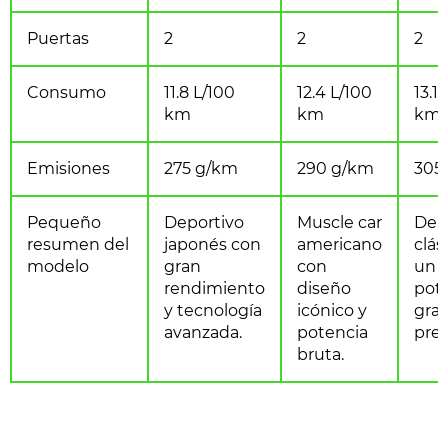
Puertas
2
2
2
Consumo
11.8 L/100
12.4 L/100
13.1
km
km
km
Emisiones
275 g/km
290 g/km
305
Pequeño
Deportivo
Muscle car
Dep
resumen del
japonés con
americano
clás
modelo
gran
con
un 
rendimiento
diseño
pot
y tecnología
icónico y
gra
avanzada.
potencia
pres
bruta.