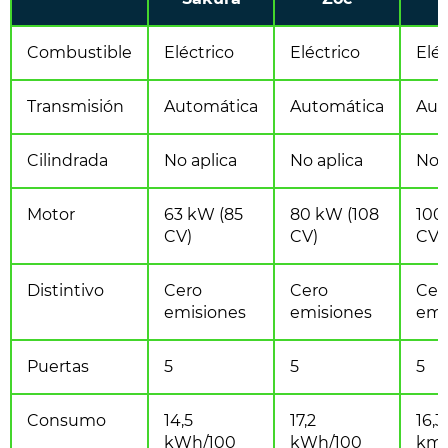
Combustible
Eléctrico
Eléctrico
Eléc
Transmisión
Automática
Automática
Aut
Cilindrada
No aplica
No aplica
No 
Motor
63 kW (85
80 kW (108
100
CV)
CV)
CV)
Distintivo
Cero
Cero
Cer
emisiones
emisiones
emi
Puertas
5
5
5
Consumo
14,5
17,2
16,
kWh/100
kWh/100
km