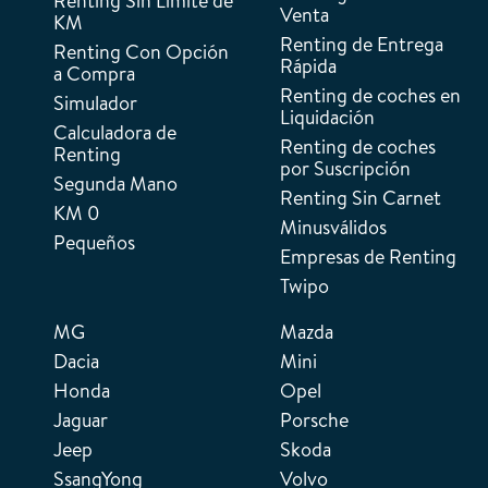
Renting Sin Límite de
Venta
KM
Renting de Entrega
Renting Con Opción
Rápida
a Compra
Renting de coches en
Simulador
Liquidación
Calculadora de
Renting de coches
Renting
por Suscripción
Segunda Mano
Renting Sin Carnet
KM 0
Minusválidos
Pequeños
Empresas de Renting
Twipo
MG
Mazda
Dacia
Mini
Honda
Opel
Jaguar
Porsche
Jeep
Skoda
SsangYong
Volvo