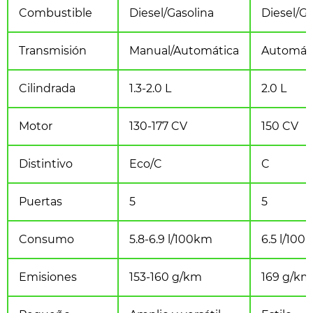
Combustible
Diesel/Gasolina
Diesel/Ga
Transmisión
Manual/Automática
Automát
Cilindrada
1.3-2.0 L
2.0 L
Motor
130-177 CV
150 CV
Distintivo
Eco/C
C
Puertas
5
5
Consumo
5.8-6.9 l/100km
6.5 l/100
Emisiones
153-160 g/km
169 g/km