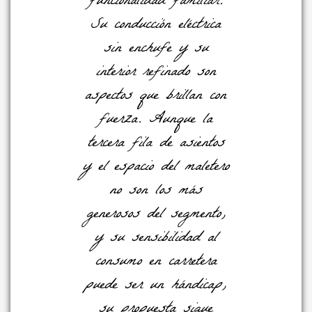
funcionalidad familiar.
Su conducción eléctrica
sin enchufe y su
interior refinado son
aspectos que brillan con
fuerza. Aunque la
tercera fila de asientos
y el espacio del maletero
no son los más
generosos del segmento,
y su sensibilidad al
consumo en carretera
puede ser un hándicap,
su propuesta sigue