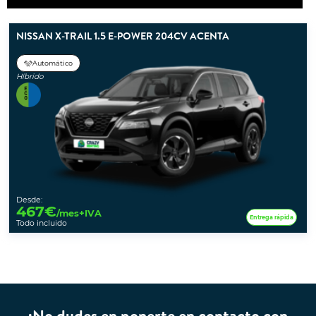
NISSAN X-TRAIL 1.5 E-POWER 204CV ACENTA
Automático
Híbrido
Desde:
467
€
/mes+IVA
Entrega rápida
Todo incluido
¡No dudes en ponerte en contacto con