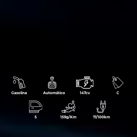
Gasolina
Automático
147cv
C
5
159g/Km
7l/100km