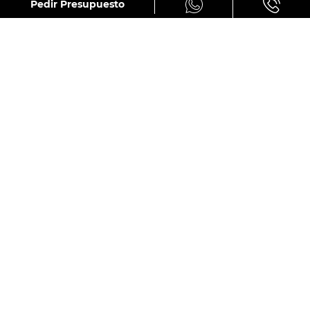
GALERÍA
Pedir Presupuesto
OMODA 5 1.6 PREMIUM 145 SUV