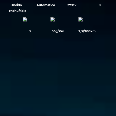
Híbrido
Automático
279cv
0
enchufable
5
53g/Km
2,3l/100km