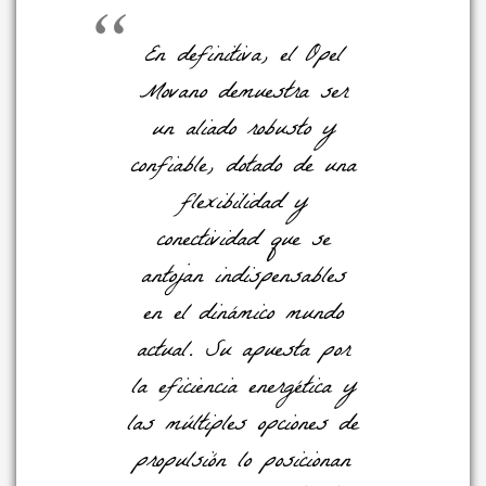
En definitiva, el Opel
Movano demuestra ser
un aliado robusto y
confiable, dotado de una
flexibilidad y
conectividad que se
antojan indispensables
en el dinámico mundo
actual. Su apuesta por
la eficiencia energética y
las múltiples opciones de
propulsión lo posicionan