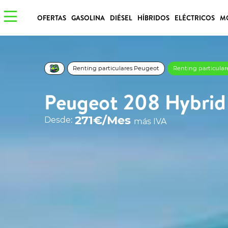
OFERTAS
GASOLINA
DIÉSEL
HÍBRIDOS
ELÉCTRICOS
M
Renting particulares Peugeot
Renting particula
Peugeot 208 Hybri
271€/Mes
Desde:
más IVA