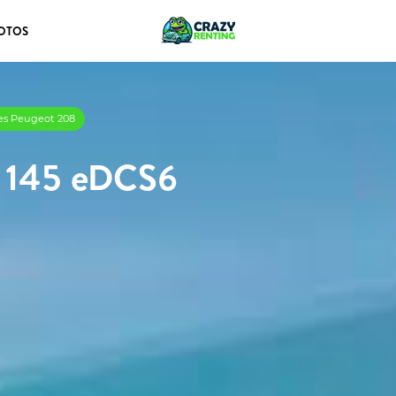
OTOS
res Peugeot 208
d 145 eDCS6