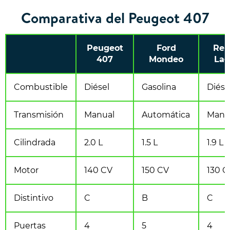
Comparativa del Peugeot 407
Peugeot
Ford
Ren
407
Mondeo
Lag
Combustible
Diésel
Gasolina
Diése
Transmisión
Manual
Automática
Manu
Cilindrada
2.0 L
1.5 L
1.9 L
Motor
140 CV
150 CV
130 C
Distintivo
C
B
C
Puertas
4
5
4