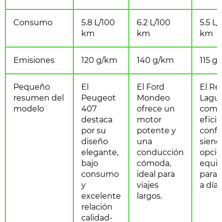
Consumo
5.8 L/100
6.2 L/100
5.5 L/
km
km
km
Emisiones
120 g/km
140 g/km
115 g
Pequeño
El
El Ford
El Re
resumen del
Peugeot
Mondeo
Lagu
modelo
407
ofrece un
comb
destaca
motor
eficie
por su
potente y
confo
diseño
una
siend
elegante,
conducción
opci
bajo
cómoda,
equil
consumo
ideal para
para e
y
viajes
a día.
excelente
largos.
relación
calidad-