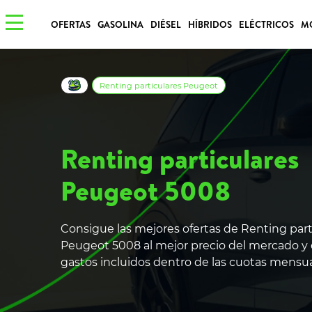
OFERTAS
GASOLINA
DIÉSEL
HÍBRIDOS
ELÉCTRICOS
M
Renting particulares Peugeot
Renting particulares
Peugeot 5008
Consigue las mejores ofertas de Renting part
Peugeot 5008 al mejor precio del mercado y 
gastos incluidos dentro de las cuotas mensu