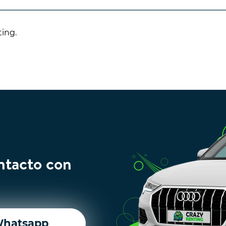
ting.
ntacto con
hatsapp