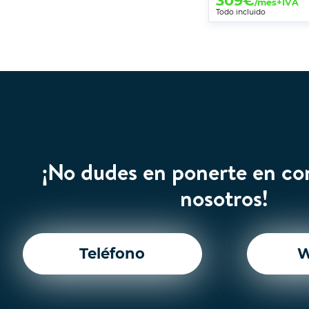
309
€
/mes+IVA
Todo incluido
¡No dudes en ponerte en co
nosotros!
Teléfono
W