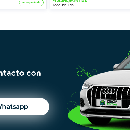
433
€
/mes+IVA
Entrega rápida
Todo incluido
ntacto con
hatsapp