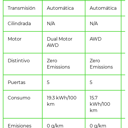
Transmisión
Automática
Automática
Cilindrada
N/A
N/A
Motor
Dual Motor
AWD
AWD
Distintivo
Zero
Zero
Emissions
Emissions
Puertas
5
5
Consumo
19.3 kWh/100
15.7
1
km
kWh/100
km
Emisiones
0 g/km
0 g/km