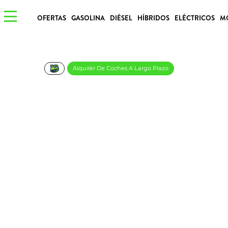
OFERTAS
GASOLINA
DIÉSEL
HÍBRIDOS
ELÉCTRICOS
M
Alquiler De Coches A Largo Plazo
Renault Kangoo Furg
€/Mes
Desde:
más IVA