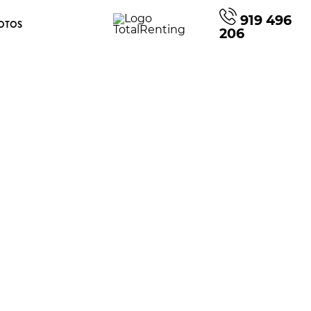
919 496
OTOS
206
ón e-Tech L1 Start ev45