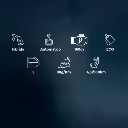
Híbrido
Automático
160cv
ECO
5
98g/Km
4,3l/100km