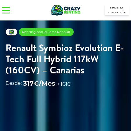
SOLICITA
COTIZACIÓN
Renting particulares Renault
Renault Symbioz Evolution E-
Tech Full Hybrid 117kW
(160CV) – Canarias
317€/Mes
Desde:
+ IGIC