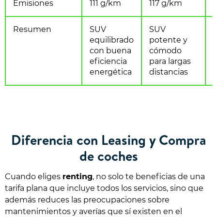
Emisiones
111 g/km
117 g/km
Resumen
SUV
SUV
S
equilibrado
potente y
con buena
cómodo
eficiencia
para largas
energética
distancias
Diferencia con Leasing y Compra
de coches
Cuando eliges
renting
, no solo te beneficias de una
tarifa plana que incluye todos los servicios, sino que
además reduces las preocupaciones sobre
mantenimientos y averías que sí existen en el