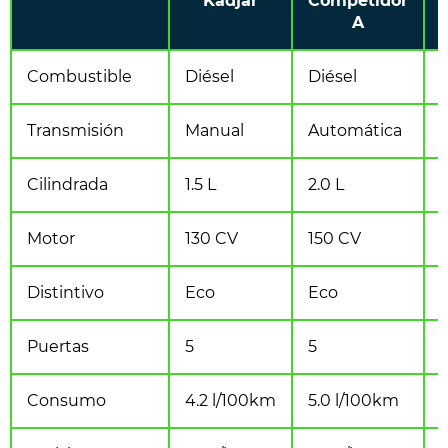
Kadjar
Competidor
A
Combustible
Diésel
Diésel
Transmisión
Manual
Automática
Cilindrada
1.5 L
2.0 L
1
Motor
130 CV
150 CV
Distintivo
Eco
Eco
Puertas
5
5
Consumo
4.2 l/100km
5.0 l/100km