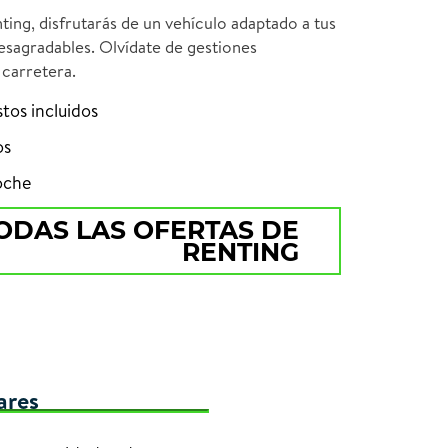
ting, disfrutarás de un vehículo adaptado a tus
esagradables. Olvídate de gestiones
 carretera.
stos incluidos
os
oche
ODAS LAS OFERTAS DE
RENTING
ares