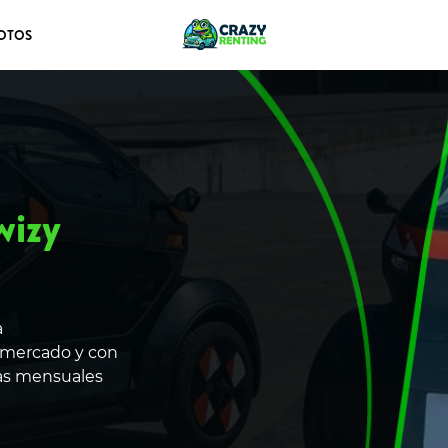
OTOS
wizy
a
l mercado y con
tas mensuales