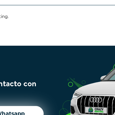
ting.
ntacto con
hatsapp