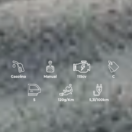
Gasolina
Manual
115cv
C
5
120g/Km
5,3l/100km