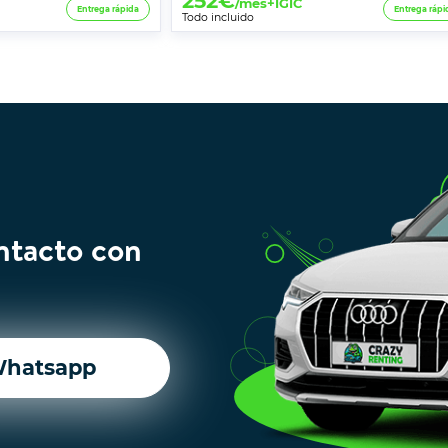
252
€
/mes+IGIC
Entrega rápida
Entrega rápi
Todo incluido
ntacto con
hatsapp