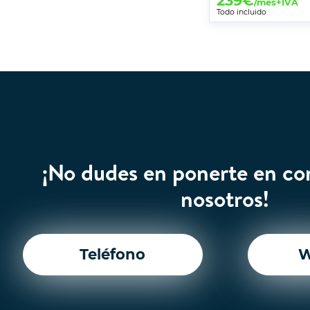
239
€
/mes+IVA
Todo incluido
¡No dudes en ponerte en co
nosotros!
Teléfono
W