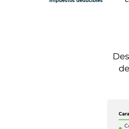
Impuestos deducibles
C
Des
d
Cara
Co