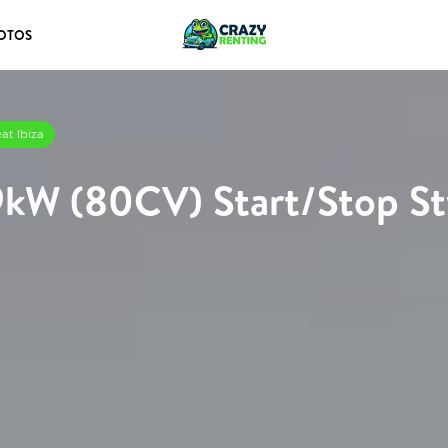
OTOS
at Ibiza
59kW (80CV) Start/Stop St