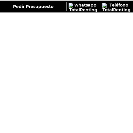
GALERÍA
Pedir Presupuesto
SEAT LEÓN 1.5 ETSI (115CV) DSG STYLE XL