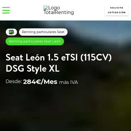
SOLICITA
COTIZACIÓN
Renting particulares Seat
Renting particulares Seat León
Seat León 1.5 eTSI (115CV)
DSG Style XL
284€/Mes
Desde:
más IVA