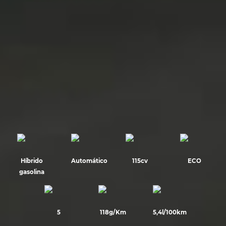
Híbrido
Automático
115cv
ECO
gasolina
5
118g/Km
5,4l/100km