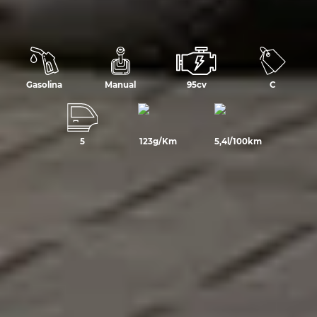
Gasolina
Manual
95cv
C
5
123g/Km
5,4l/100km