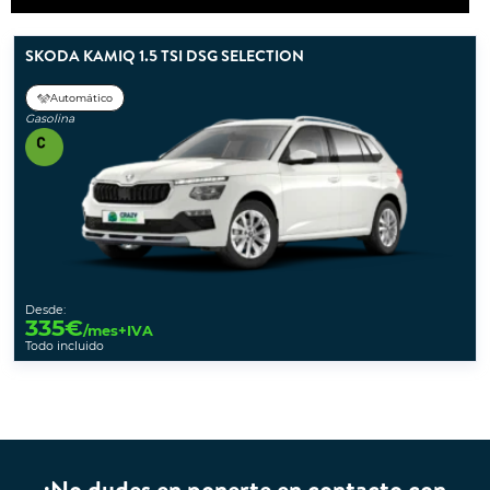
SKODA KAMIQ 1.5 TSI DSG SELECTION
Automático
Gasolina
Desde:
335
€
/mes+IVA
Todo incluido
¡No dudes en ponerte en contacto con