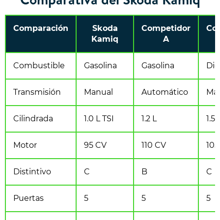
Comparación
Skoda
Competidor
Co
Kamiq
A
Combustible
Gasolina
Gasolina
Die
Transmisión
Manual
Automático
Ma
Cilindrada
1.0 L TSI
1.2 L
1.5 
Motor
95 CV
110 CV
105
Distintivo
C
B
C
Puertas
5
5
5