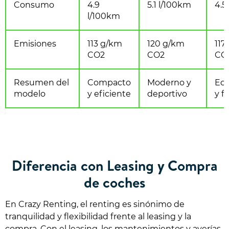
Consumo
4.9
5.1 l/100km
4.5
l/100km
Emisiones
113 g/km
120 g/km
117
CO2
CO2
CO
Resumen del
Compacto
Moderno y
Ec
modelo
y eficiente
deportivo
y f
Diferencia con Leasing y Compra
de coches
En Crazy Renting, el renting es sinónimo de
tranquilidad y flexibilidad frente al leasing y la
compra. Con el leasing, los mantenimientos y averías