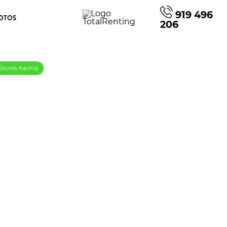
919 496
OTOS
206
s Skoda Kamiq
on TSI 1.0 DSG