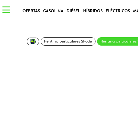
OFERTAS
GASOLINA
DIÉSEL
HÍBRIDOS
ELÉCTRICOS
M
Renting particulares Skoda
Renting particulare
Skoda Kamiq Selecti
293€/Mes
Desde:
más IVA