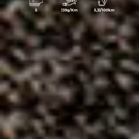
5
139g/Km
5,3l/100km