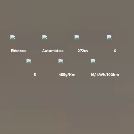
Eléctrico
Automático
272cv
0
5
455g/Km
16,1kWh/100km