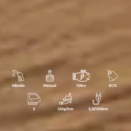
Híbrido
Manual
129cv
ECO
5
120g/Km
5,3l/100km