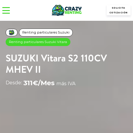
SOLICITA
COTIZACIÓN
Renting particulares Suzuki
Renting particulares Suzuki Vitara
SUZUKI Vitara S2 110CV
MHEV II
311€/Mes
Desde:
más IVA