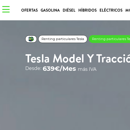
OFERTAS
GASOLINA
DIÉSEL
HÍBRIDOS
ELÉCTRICOS
M
Renting particulares Tesla
Renting particulares T
Tesla Model Y Tracci
639€/Mes
Desde:
más IVA