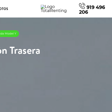
919 496
OTOS
206
esla Model Y
ón Trasera