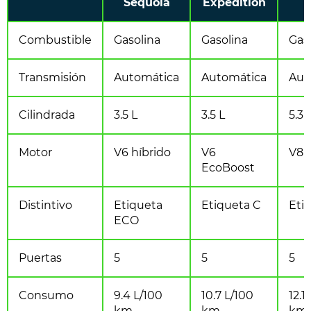
Sequoia
Expedition
T
Combustible
Gasolina
Gasolina
Gas
Transmisión
Automática
Automática
Aut
Cilindrada
3.5 L
3.5 L
5.3 
Motor
V6 híbrido
V6
V8
EcoBoost
Distintivo
Etiqueta
Etiqueta C
Eti
ECO
Puertas
5
5
5
Consumo
9.4 L/100
10.7 L/100
12.1
km
km
km