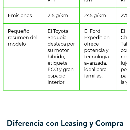
Emisiones
215 g/km
245 g/km
275
Pequeño
El Toyota
El Ford
El
resumen del
Sequoia
Expedition
Che
modelo
destaca por
ofrece
Tah
su motor
potencia y
com
híbrido,
tecnología
rob
etiqueta
avanzada,
lujo,
ECO y gran
ideal para
per
espacio
familias.
para
interior.
larg
Diferencia con Leasing y Compra