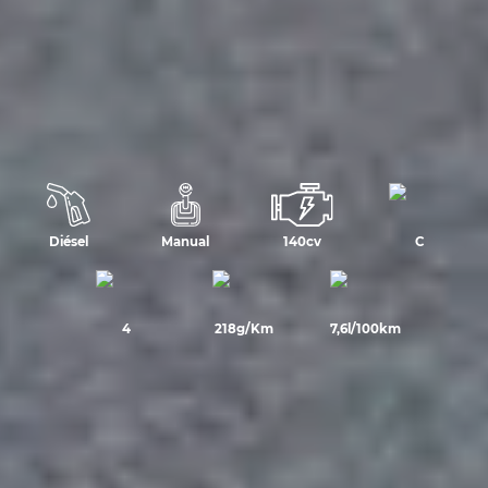
Diésel
Manual
140cv
C
4
218g/Km
7,6l/100km