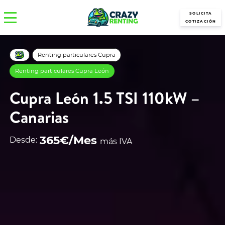
SOLICITA
COTIZACIÓN
Renting particulares Cupra
Renting particulares Cupra León
Cupra León 1.5 TSI 110kW –
Canarias
365€/Mes
Desde:
más IVA