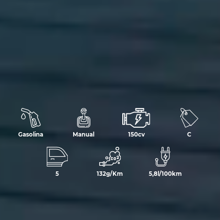
Gasolina
Manual
150cv
C
5
132g/Km
5,8l/100km