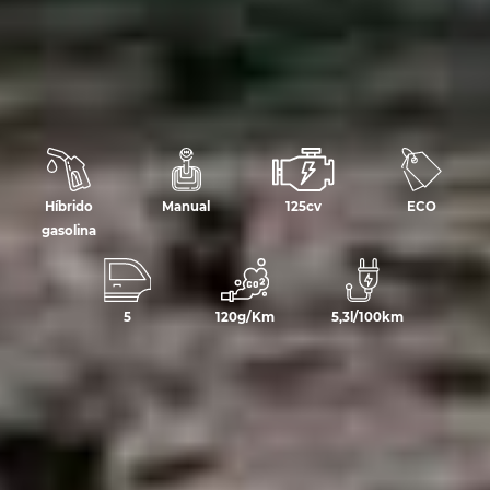
Híbrido
Manual
125cv
ECO
gasolina
5
120g/Km
5,3l/100km