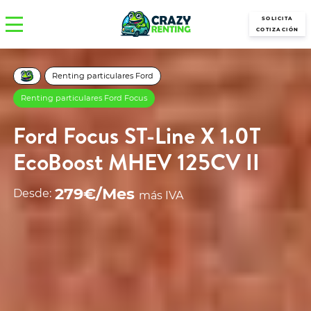
SOLICITA
COTIZACIÓN
Renting particulares Ford
Renting particulares Ford Focus
Ford Focus ST-Line X 1.0T
EcoBoost MHEV 125CV II
279€/Mes
Desde:
más IVA